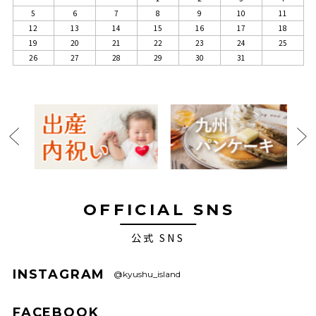
5
6
7
8
9
10
11
12
13
14
15
16
17
18
19
20
21
22
23
24
25
26
27
28
29
30
31
OFFICIAL SNS
公式 SNS
INSTAGRAM
@kyushu_island
FACEBOOK