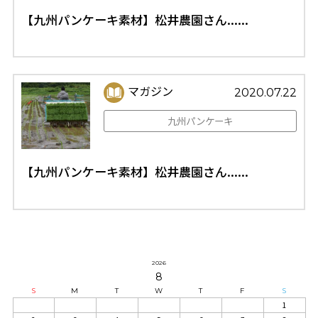
【九州パンケーキ素材】松井農園さん......
マガジン
2020.07.22
九州パンケーキ
【九州パンケーキ素材】松井農園さん......
2026
8
S
M
T
W
T
F
S
1