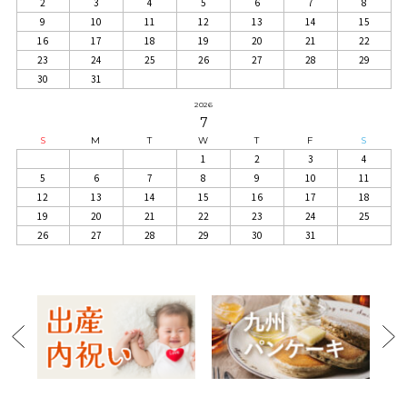
2
3
4
5
6
7
8
9
10
11
12
13
14
15
16
17
18
19
20
21
22
23
24
25
26
27
28
29
30
31
2026
7
S
M
T
W
T
F
S
1
2
3
4
5
6
7
8
9
10
11
12
13
14
15
16
17
18
19
20
21
22
23
24
25
26
27
28
29
30
31