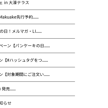
 in 大濠テラス
ake先行予約......
！メルマガ・LI......
ン【パンケーキの日......
#ハッシュタグをつ......
対象期間にご注文い......
発売......
知らせ