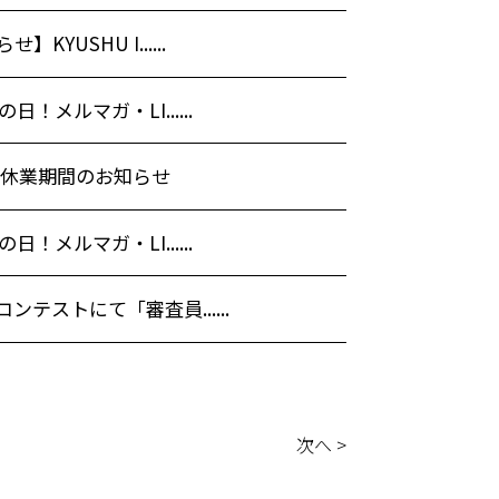
YUSHU I......
！メルマガ・LI......
 休業期間のお知らせ
！メルマガ・LI......
テストにて「審査員......
次へ >