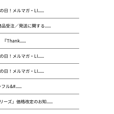
！メルマガ・LI......
受注／発送に関する......
Thank......
！メルマガ・LI......
！メルマガ・LI......
#......
ズ」価格改定のお知......